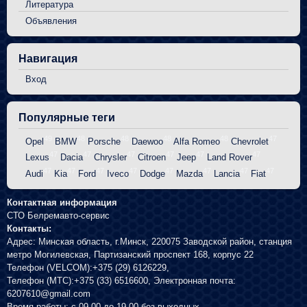
Литература
Объявления
Навигация
Вход
Популярные теги
49
48
48
48
48
47
Opel
BMW
Porsche
Daewoo
Alfa Romeo
Chevrolet
47
47
47
47
47
47
Lexus
Dacia
Chrysler
Citroen
Jeep
Land Rover
47
47
47
47
47
47
47
47
Audi
Kia
Ford
Iveco
Dodge
Mazda
Lancia
Fiat
Контактная информация
СТО Белремавто-сервис
Контакты:
Адрес:
Минская область, г.Минск
,
220075
Заводской район, станция
метро Могилевская, Партизанский проспект 168, корпус 22
Телефон (VELCOM):
+375 (29) 6126229
,
Телефон (МТС):
+375 (33) 6516600
, Электронная почта:
6207610@gmail.com
Время работы:
с 09.00 до 19.00 без выходных