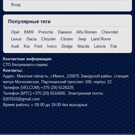
Вход
Популярные теги
49
48
48
48
48
47
Opel
BMW
Porsche
Daewoo
Alfa Romeo
Chevrolet
47
47
47
47
47
47
Lexus
Dacia
Chrysler
Citroen
Jeep
Land Rover
47
47
47
47
47
47
47
47
Audi
Kia
Ford
Iveco
Dodge
Mazda
Lancia
Fiat
Контактная информация
СТО Белремавто-сервис
Контакты:
Адрес:
Минская область, г.Минск
,
220075
Заводской район, станция
метро Могилевская, Партизанский проспект 168, корпус 22
Телефон (VELCOM):
+375 (29) 6126229
,
Телефон (МТС):
+375 (33) 6516600
, Электронная почта:
6207610@gmail.com
Время работы:
с 09.00 до 19.00 без выходных