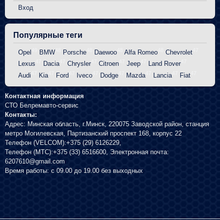
Вход
Популярные теги
49
48
48
48
48
47
Opel
BMW
Porsche
Daewoo
Alfa Romeo
Chevrolet
47
47
47
47
47
47
Lexus
Dacia
Chrysler
Citroen
Jeep
Land Rover
47
47
47
47
47
47
47
47
Audi
Kia
Ford
Iveco
Dodge
Mazda
Lancia
Fiat
Контактная информация
СТО Белремавто-сервис
Контакты:
Адрес:
Минская область, г.Минск
,
220075
Заводской район, станция
метро Могилевская, Партизанский проспект 168, корпус 22
Телефон (VELCOM):
+375 (29) 6126229
,
Телефон (МТС):
+375 (33) 6516600
, Электронная почта:
6207610@gmail.com
Время работы:
с 09.00 до 19.00 без выходных