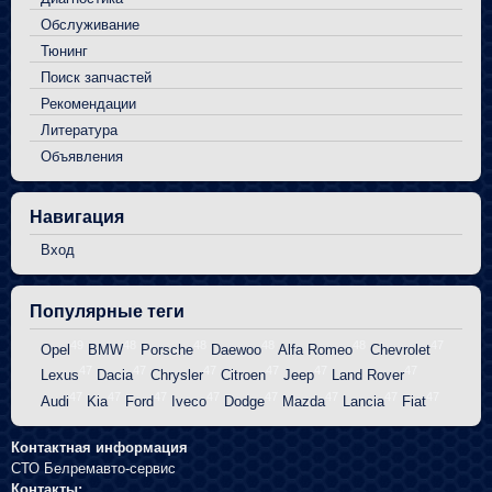
Обслуживание
Тюнинг
Поиск запчастей
Рекомендации
Литература
Объявления
Навигация
Вход
Популярные теги
49
48
48
48
48
47
Opel
BMW
Porsche
Daewoo
Alfa Romeo
Chevrolet
47
47
47
47
47
47
Lexus
Dacia
Chrysler
Citroen
Jeep
Land Rover
47
47
47
47
47
47
47
47
Audi
Kia
Ford
Iveco
Dodge
Mazda
Lancia
Fiat
Контактная информация
СТО Белремавто-сервис
Контакты: